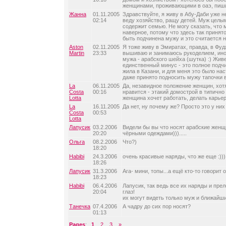
женщинами, проживающими в оаэ, пиш
Жанна
01.11.2005
Здравствуйте, я живу в Абу-Даби уже н
02:14
веду хозяйство, ращу детей. Муж целы
содержит семью. Не могу сказать, что м
наверное, потому что здесь так приня
быть подчинена мужу и это считается 
Aston
02.11.2005
Я тоже живу в Эмиратах, правда, в Фуд
Martin
23:33
вышиваю и занимаюсь рукоделием, ино
мужа - арабского шейха (шутка) :) Жив
единственный минус - это полное подч
жила в Казани, и для меня это было на
даже принято подносить мужу тапочки в 
La
06.11.2005
Да, незавидное положение женщин, хотя
Costa
00:16
нравится - этакий домострой в типично
Lotta
женщина хочет работать, делать карьеру
La
16.11.2005
Да нет, ну почему же? Просто это у них
Costa
00:53
Lotta
Лапусик
03.2.2006
Видели бы вы что носят арабские жен
20:20
чёрными одеждами))).....
Ольга
08.2.2006
Что?)
18:20
Habibi
24.3.2006
очень красивые наряды, что же еще :)))
18:26
Лапусик
31.3.2006
Ага- мини, топы...а ещё кто-то говорит о
18:23
Habibi
06.4.2006
Лапусик, так ведь все их наряды и пре
20:04
глаз!
их могут видеть только муж и ближайши
Танечка
07.4.2006
А чадру до сих пор носят?
01:13
Pages
:
1
2
3
»