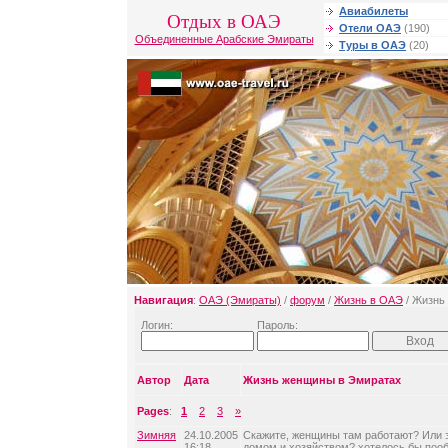
Авиабилеты
Отдых в ОАЭ
Отели ОАЭ
(190)
Объединенные Арабские Эмираты
Туры в ОАЭ
(20)
Навигация
:
ОАЭ (Эмираты)
/
форум
/
Жизнь в ОАЭ
/ Жизнь
Логин:
Пароль:
Автор
Дата
Жизнь женщины в Эмиратах
Pages
:
1
2
3
»
Зимняя
24.10.2005
Скажите, женщины там работают? Или 
16:18
домом и хозяйством? хотелось бы поо