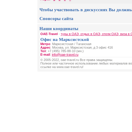
Чтобы участвовать в дискуссиях Вы должны
Спонсоры сайта
Наши координаты
OAE-Travel
-
туры в ОАЭ, отдых в ОАЭ, отели ОАЭ, виза в
Офис на Марксистской
Метро
: Марксистская / Таганская
Адрес
: Москва, ул. Марксистская, д 3 офис 416
Тел
: +7 (495) 785-88-10 (мн.)
E-mail
:
info@oae-travel.ru
© 2005-2022, oae-travel.ru Все права защищены.
Полное или частичное использование любых материалов во
ссылке на www.oae-travel.ru!